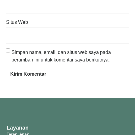
Situs Web
Simpan nama, email, dan situs web saya pada
peramban ini untuk komentar saya berikutnya.
Layanan
Terapi Anak