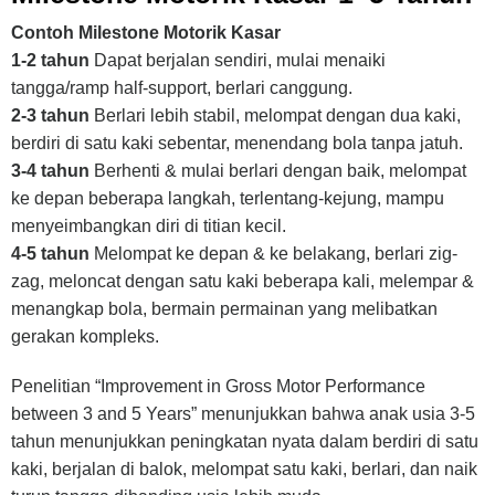
Contoh Milestone Motorik Kasar
1-2 tahun
Dapat berjalan sendiri, mulai menaiki
tangga/ramp half-support, berlari canggung.
2-3 tahun
Berlari lebih stabil, melompat dengan dua kaki,
berdiri di satu kaki sebentar, menendang bola tanpa jatuh.
3-4 tahun
Berhenti & mulai berlari dengan baik, melompat
ke depan beberapa langkah, terlentang-kejung, mampu
menyeimbangkan diri di titian kecil.
4-5 tahun
Melompat ke depan & ke belakang, berlari zig-
zag, meloncat dengan satu kaki beberapa kali, melempar &
menangkap bola, bermain permainan yang melibatkan
gerakan kompleks.
Penelitian “Improvement in Gross Motor Performance
between 3 and 5 Years” menunjukkan bahwa anak usia 3-5
tahun menunjukkan peningkatan nyata dalam berdiri di satu
kaki, berjalan di balok, melompat satu kaki, berlari, dan naik