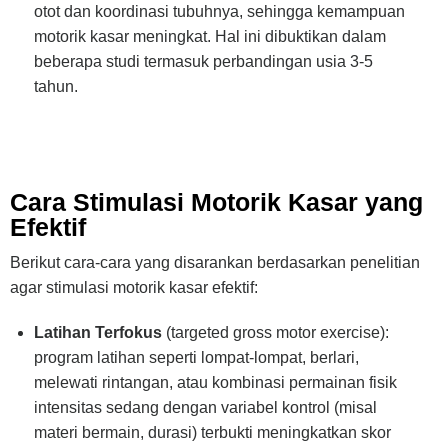
otot dan koordinasi tubuhnya, sehingga kemampuan
motorik kasar meningkat. Hal ini dibuktikan dalam
beberapa studi termasuk perbandingan usia 3-5
tahun.
Cara Stimulasi Motorik Kasar yang
Efektif
Berikut cara-cara yang disarankan berdasarkan penelitian
agar stimulasi motorik kasar efektif:
Latihan Terfokus
(targeted gross motor exercise):
program latihan seperti lompat-lompat, berlari,
melewati rintangan, atau kombinasi permainan fisik
intensitas sedang dengan variabel kontrol (misal
materi bermain, durasi) terbukti meningkatkan skor