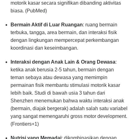
motorik kasar secara signifikan dibanding aktivitas
biasa.
(PubMed)
Bermain Aktif di Luar Ruangan
: ruang bermain
terbuka, tangga, area bermain, dan interaksi fisik
dengan lingkungan mempercepat perkembangan
koordinasi dan keseimbangan.
Interaksi dengan Anak Lain & Orang Dewasa
:
ketika anak berusia 2-5 tahun, bermain dengan
teman sebaya atau dewasa yang memimpin
permainan fisik membantu stimulasi motorik kasar
lebih baik. Studi di bawah usia 3 tahun dari
Shenzhen menemukan bahwa waktu interaksi anak
(bermain, diajak bergerak) adalah salah satu variabel
yang sangat memengaruhi gross motor development.
(
Frontiers
+1
)
Nutrisi yang Memadai
: dikombinasikan dengan