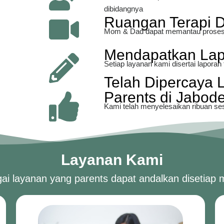
dibidangnya
Ruangan Terapi 
Mom & Dad dapat memantau proses 
Mendapatkan Lapo
Setiap layanan kami disertai laporan
Telah Dipercaya 
Parents di Jabod
Kami telah menyelesaikan ribuan sesi 
Layanan Kami
ai layanan yang parents dapat andalkan disetiap m