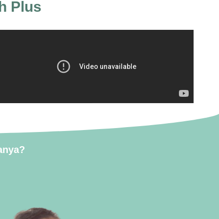
h Plus
anya?