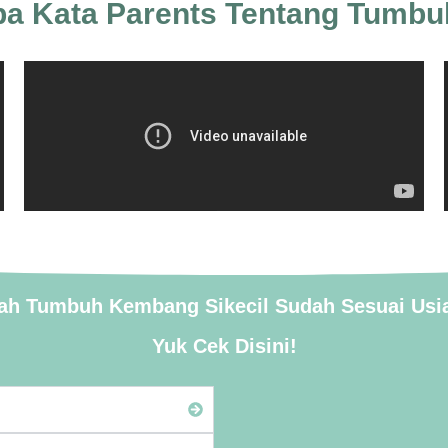
a Kata Parents Tentang Tumbu
ah Tumbuh Kembang Sikecil Sudah Sesuai Usi
Yuk Cek Disini!