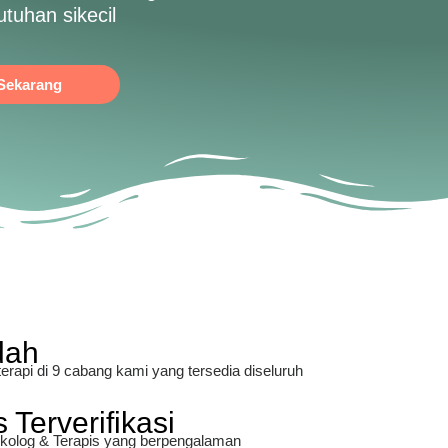
utuhan sikecil
 Sekarang
dah
rapi di 9 cabang kami yang tersedia diseluruh
 Terverifikasi
sikolog & Terapis yang berpengalaman